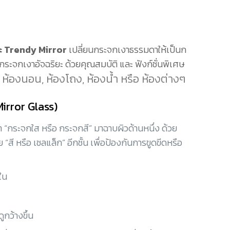
ยะ Trendy Mirror
เปลี่ยนกระจกเงาธรรมดาให้เป็นก
ระจกเงาอัจฉริยะ ด้วยคุณสมบัติ และ ฟังก์ชั่นพิเศษ
องนอน, ห้องโถง, ห้องน้ำ หรือ ห้องต่างๆ
Mirror Glass)
 “กระจกใส หรือ กระจกสี” มาฉาบผิวด้านหนึ่ง ด้วย
 “สี หรือ เชลแล็ก” อีกชั้น เพื่อป้องกันการขูดขีดหรือ
ใน
ดูกว้างขึ้น