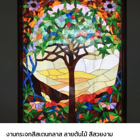
งานกระจกสีสเตนกลาส ลายต้นไม้ สีสวยงาม