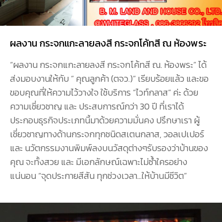
ผลงาน กระจกแกะลายลงสี กระจกโค้ทสี ณ ห้องพระ
“ผลงาน กระจกแกะลายลงสี กระจกโค้ทสี ณ. ห้องพระ” ได้
ส่งมอบงานให้กับ ” คุณลูกค้า (ตจว.)” เรียบร้อยแล้ว และขอ
ขอบคุณที่ให้ความไว้วางใจ ใช้บริการ “ไวท์กลาส” ค่ะ ด้วย
ความเชี่ยวชาญ และ ประสบการณ์กว่า 30 ปี ที่เราได้
ประกอบธุรกิจประเภทนี้มาด้วยความมั่นคง ปรึกษาเรา ผู้
เชี่ยวชาญทางด้านกระจกทุกชนิดสเตนกลาส, วอลเปเปอร์
และ นวัตกรรมงานพิมพ์ลงบนวัสดุต่างๆรับรองว่าบ้านของ
คุณ จะทั้งสวย และ มีเอกลักษณ์เฉพาะไม่ซ้ำใครอย่าง
แน่นอน “จุดประกายสีสัน ทุกช่วงเวลา…ให้บ้านมีชีวิต”