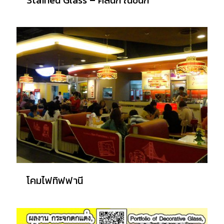
โคมไฟทิฟฟานี