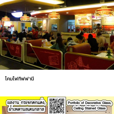
โคมไฟทิฟฟานี