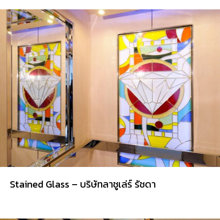
Stained Glass – บริษัทลาชูเล่ร์ รัชดา